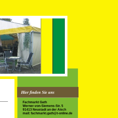
Hier finden Sie uns
Fachmarkt Gath
Werner-von-Siemens-Str. 5
91413 Neustadt an der Aisch
mail: fachmarkt.gath@t-online.de